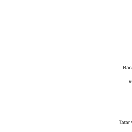
Bac
v
Tatar