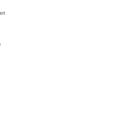
ert
0