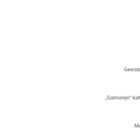
Geeist
„Salmorejo“ ka
Me